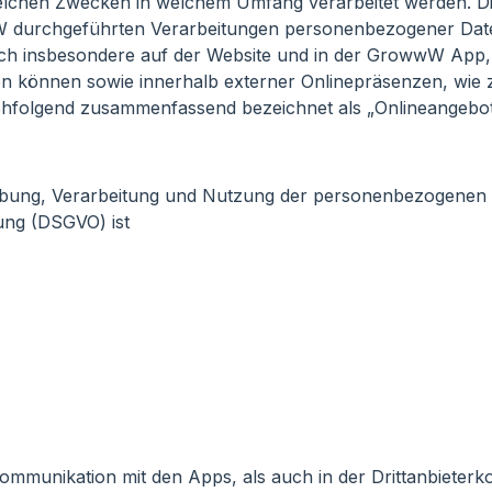
chen Zwecken in welchem Umfang verarbeitet werden. Di
wW durchgeführten Verarbeitungen personenbezogener Dat
uch insbesondere auf der Website und in der GrowwW App, 
ren können sowie innerhalb externer Onlinepräsenzen, wie z
hfolgend zusammenfassend bezeichnet als „Onlineangebot
hebung, Verarbeitung und Nutzung der personenbezogenen 
ng (DSGVO) ist
Kommunikation mit den Apps, als auch in der Drittanbiete