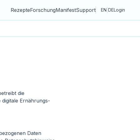
Rezepte
Forschung
Manifest
Support
|
EN
DE
Login
treibt die
digitale Ernährungs-
nbezogenen Daten