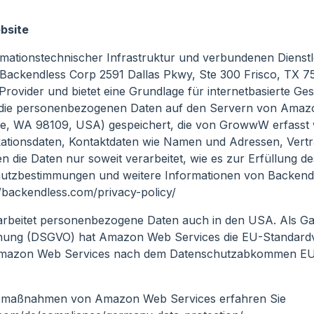
ebsite
ormationstechnischer Infrastruktur und verbundenen Dienstl
Backendless Corp 2591 Dallas Pkwy, Ste 300 Frisco, TX 
Provider und bietet eine Grundlage für internetbasierte Ge
 die personenbezogenen Daten auf den Servern von Amazo
le, WA 98109, USA) gespeichert, die von GrowwW erfasst
tionsdaten, Kontaktdaten wie Namen und Adressen, Vertr
 die Daten nur soweit verarbeitet, wie es zur Erfüllung d
chutzbestimmungen und weitere Informationen von Backend
/backendless.com/privacy-policy/
beitet personenbezogene Daten auch in den USA. Als Gar
ung (DSGVO) hat Amazon Web Services die EU-Standardv
 Amazon Web Services nach dem Datenschutzabkommen EU
tzmaßnahmen von Amazon Web Services erfahren Sie