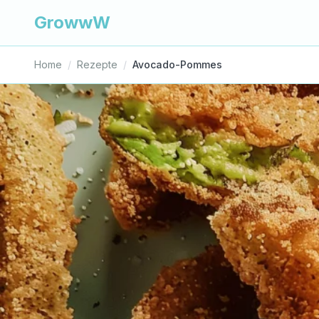
GrowwW
Home
/
Rezepte
/
Avocado-Pommes