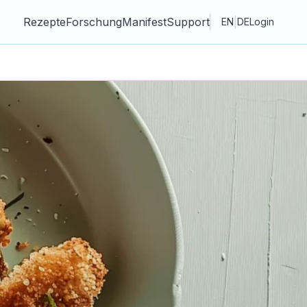
Rezepte
Forschung
Manifest
Support
|
EN
DE
Login