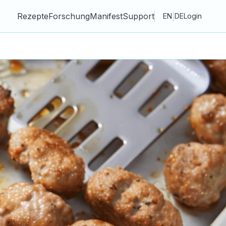
Rezepte
Forschung
Manifest
Support
|
EN
DE
Login