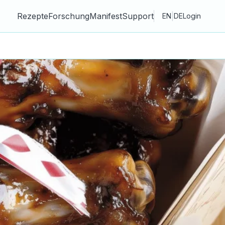
Rezepte
Forschung
Manifest
Support
|
EN
DE
Login