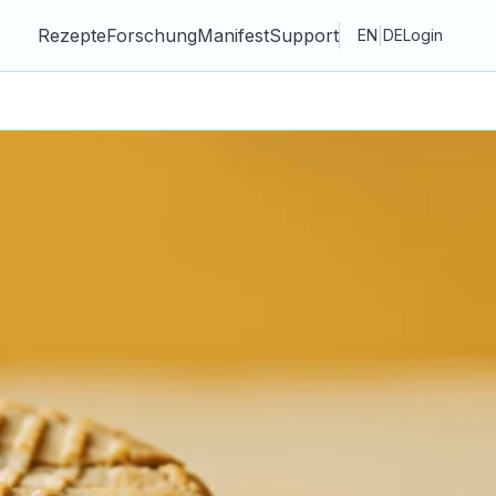
Rezepte
Forschung
Manifest
Support
|
EN
DE
Login