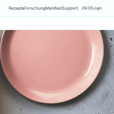
Rezepte
Forschung
Manifest
Support
|
EN
DE
Login