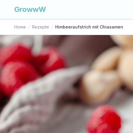
GrowwW
Home
/
Rezepte
/
Himbeeraufstrich mit Chiasamen