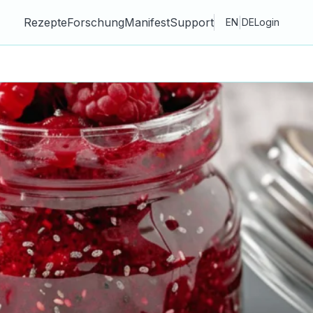
Rezepte
Forschung
Manifest
Support
|
EN
DE
Login